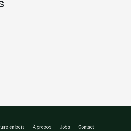
s
uire en bois
À propos
Jobs
Contact