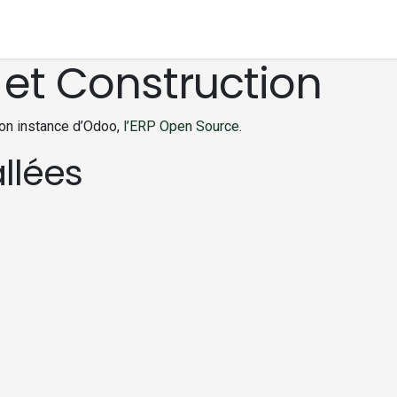
Nos services
Construire en boi
 et Construction
ion instance d’Odoo,
l’ERP Open Source
.
allées