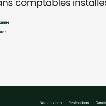
lans comptables installé
lgique
ises
No​s services
Réalisations
Constr