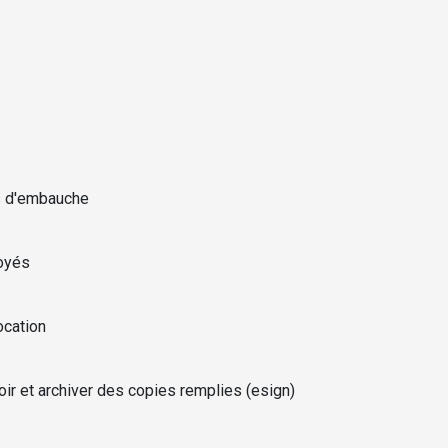
ns d'embauche
oyés
ocation
ir et archiver des copies remplies (esign)